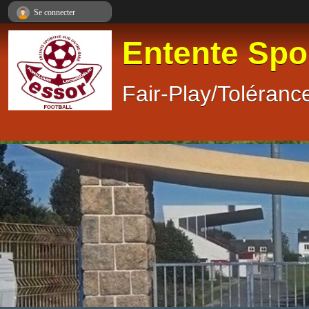
Panneau de gestion des cookies
Se connecter
Entente Spo
Fair-Play/Tolérance