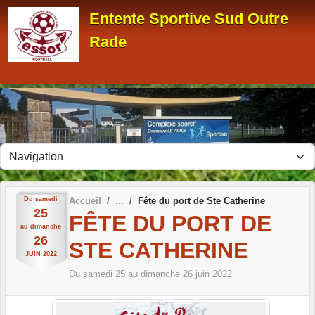
Panneau de gestion des cookies
Entente Sportive Sud Outre
Rade
Du
samedi
Accueil
Fête du port de Ste Catherine
25
FÊTE DU PORT DE
au
dimanche
26
STE CATHERINE
JUIN
2022
Du
samedi
25
au
dimanche
26
juin
2022