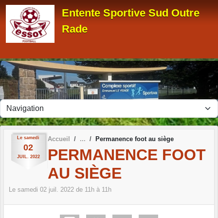
Panneau de gestion des cookies
Entente Sportive Sud Outre
Rade
Le
samedi
Accueil
Permanence foot au siège
02
PERMANENCE FOOT
JUIL.
2022
AU SIÈGE
Le
samedi
02
juil.
2022
de 11h à 11h