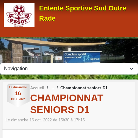
Panneau de gestion des cookies
Entente Sportive Sud Outre
Rade
Le
dimanche
Accueil
Championnat seniors D1
16
CHAMPIONNAT
OCT.
2022
SENIORS D1
Le
dimanche
16
oct.
2022
de 15h30 à 17h15