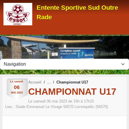
Panneau de gestion des cookies
Entente Sportive Sud Outre
Rade
Le
samedi
Accueil
Championnat U17
06
CHAMPIONNAT U17
MAI
2023
Le
samedi
06
mai
2023
de 15h à 17h15
Lieu :
Stade Emmanuel Le Visage
56570
Locmiquélic (56570)