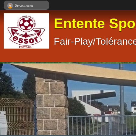
Panneau de gestion des cookies
Se connecter
Entente Spo
Fair-Play/Tolérance