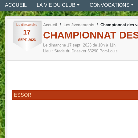
ACCUEIL
LA VIE DU CLUB
CONVOCATIONS
Accueil
Les évènements
Championnat des v
Le
dimanche
17
CHAMPIONNAT DE
SEPT.
2023
Le
dimanche
17
sept.
2023
de 10h à 11h
Lieu :
Stade du Driasker
56290
Port-Louis
ESSOR