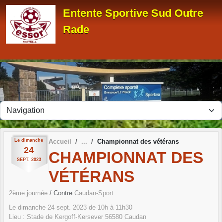
Panneau de gestion des cookies
Entente Sportive Sud Outre
Rade
Le
dimanche
Accueil
Championnat des vétérans
24
CHAMPIONNAT DES
SEPT.
2023
VÉTÉRANS
2ème journée
/ Contre
Caudan-Sport
Le
dimanche
24
sept.
2023
de 10h à 11h30
Lieu :
Stade de Kergoff-Kersever
56580
Caudan