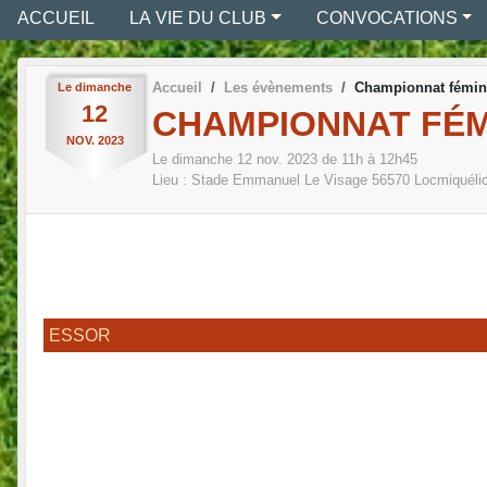
ACCUEIL
LA VIE DU CLUB
CONVOCATIONS
Accueil
Les évènements
Championnat fémini
Le
dimanche
12
CHAMPIONNAT FÉMI
NOV.
2023
Le
dimanche
12
nov.
2023
de 11h à 12h45
Lieu :
Stade Emmanuel Le Visage
56570
Locmiquéli
ESSOR