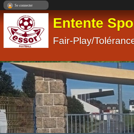
Panneau de gestion des cookies
Se connecter
Entente Spo
Fair-Play/Tolérance