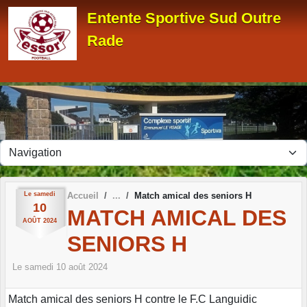
Panneau de gestion des cookies
Entente Sportive Sud Outre
Rade
Le
samedi
Accueil
Match amical des seniors H
10
MATCH AMICAL DES
AOÛT
2024
SENIORS H
Le
samedi
10
août
2024
Match amical des seniors H contre le F.C Languidic