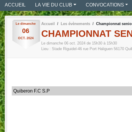
ACCUEIL
LA VIE DU CLUB
CONVOCATIONS
Accueil
Les évènements
Championnat senio
Le
dimanche
06
CHAMPIONNAT SEN
OCT.
2024
Le
dimanche
06
oct.
2024
de 15h30 à 15h30
Lieu :
Stade Riguidel-46 rue Port Haliguen
56170
Qui
Quiberon F.C S.P