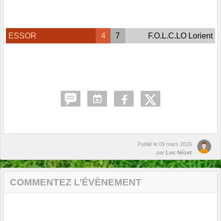
ESSOR
4
7
F.O.L.C.LO Lorient
Publié le
09 mars 2026
par
Luc Nézet
COMMENTEZ L’ÉVÈNEMENT