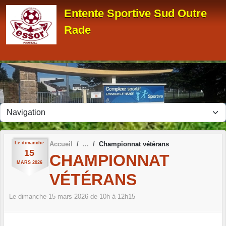
Panneau de gestion des cookies
Entente Sportive Sud Outre
Rade
Le
dimanche
Accueil
Championnat vétérans
15
CHAMPIONNAT
MARS
2026
VÉTÉRANS
Le
dimanche
15
mars
2026
de 10h à 12h15